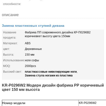
способности:
описание
Замена пластиковых ступней дивана
Название
Фабрика ПП современного дизайна КР-П0296В2
коричневеет высоту цвета 150мм
продукта:
Материал:
ABS
цвет:
Деревянные
Высота:
150 мм
Использование:
ноги софы
MOQ:
2000pcs
пластмассовые нивелирующие ноги
Высокий свет:
,
Замена стула ногами из пластика
KR-P0296W2 Модерн дизайн фабрика PP коричневый
цвет 150 мм высота
Номер модели
KR-P0296W2