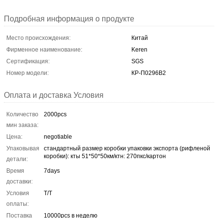
Подробная информация о продукте
Место происхождения:
Китай
Фирменное наименование:
Keren
Сертификация:
SGS
Номер модели:
КР-П0296В2
Оплата и доставка Условия
Количество
2000pcs
мин заказа:
Цена:
negotiable
Упаковывая
стандартный размер коробки упаковки экспорта (рифленой
коробки): кты 51*50*50км/ктн: 270пкс/картон
детали:
Время
7days
доставки:
Условия
T/T
оплаты:
Поставка
10000pcs в неделю