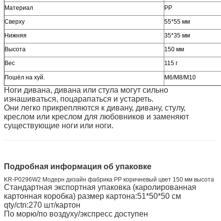
Материал
PP
Сверху
55*55 мм
Нижняя
35*35 мм
Высота
150 мм
Вес
115 г
Пошёл на хуй.
M6/M8/M10
Ноги дивана, дивана или стула могут сильно
изнашиваться, поцарапаться и устареть.
Они легко прикрепляются к дивану, дивану, стулу,
креслом или креслом для любовников и заменяют
существующие ноги или ноги.
Подробная информация об упаковке
KR-P0296W2 Модерн дизайн фабрика PP коричневый цвет 150 мм высота
Стандартная экспортная упаковка (каролированная
картонная коробка) размер картона:51*50*50 см
qty/ctn:270 шт/картон
По морю/по воздуху/экспресс доступен