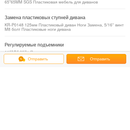
65*65MM SGS Пластиковая мебель для диванов
Замена пластиковых ступней дивана
KR-P0148 125мм Пластиковый диван Ноги Замена, 5/16'' винт
M8 болт Пластиковые ноги дивана
Регулируемые подъемники
115MM 237g Прочные под регулируемыми подъемниками
ноги
Отправить
Отправить
сообщение
запрос
Пластмассовые ноги шкафа
KR-P0366 Декоративный конический шкаф ноги Черный
Светлый Желтый цвет Быстрое нанесение
Замена пластиковых ног для мебели
KR-S024 Черные L-образные ножки для дивана Левая и
правая высокая устойчивость
Замена пластиковых ног дивана