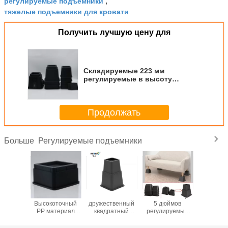
регулируемые подъемники
,
тяжелые подъемники для кровати
Получить лучшую цену для
Складируемые 223 мм
регулируемые в высоту
постельные подъемники с
разъемом USB
Продолжать
Регулируемые подъемники
Больше
SGS
Эко-
ROHS USB порт
5В пост
Высокоточный
дружественный
5 дюймов
USB 12А 
PP материал
квадратный
регулируемый
дюйма ч
4PCS
формы 50,8 мм 4
подъемник для
регулир
Протягиватели
шт
подъема
подъе