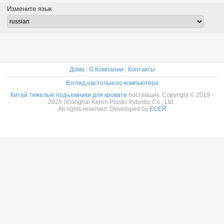
ног для
регулируемый
тяжелых грузов
Измените язык
постельной
базовый
мебели
подъемники
Дома
|
О Компании
|
Контакты
Взгляд настольного компьютера
Китай тяжелые подъемники для кровати
поставщик. Copyright © 2019 -
2025 Shanghai Keren Plastic Industry Co., Ltd..
All rights reserved. Developed by
ECER