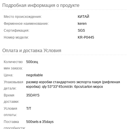
Подробная информация о продукте
Место происхождения:
КИТАЙ
Фирменное наименование:
keren
Сертификация:
SGS
Номер модели:
KR-P0445
Оплата и доставка Условия
Количество
500сец
мин заказа:
Цена:
negotiable
Упаковывая
размер коробки стандартного экспорта пакуя (рифленая
коробка): qty 53*33*45cm/ctn: 6pcs/carton морск
детали:
Время
35DAYS
доставки:
Условия
T/T
оплаты:
Поставка
500sets в 35days
способности: