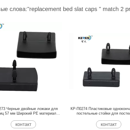
ые слова:
"replacement bed slat caps "
match 2 p
273 Черные двойные ложаки для
КР-П0274 Пластиковые одноконч
иц 57 мм Широкий PE материал
постельные стойки для пост
Сильное грузоподъемность
принадлежностей для защиты о
контакт
контакт