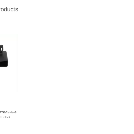
roducts
ательные
ельных
т износа