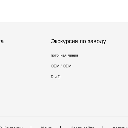
та
Экскурсия по заводу
поточная линия
OEM / ODM
R и D